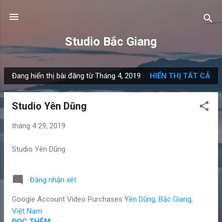
Chuyển đến nội dung chính
Studio Bắc Giang
Đang hiển thị bài đăng từ Tháng 4, 2019
HIỂN THỊ TẤT CẢ
B
à
Studio Yên Dũng
i
đ
tháng 4 29, 2019
ă
n
Studio Yên Dũng
g
Đăng nhận xét
Google Account Video Purchases
Yên Dũng, Bắc Giang,
Việt Nam
ĐỌC THÊM